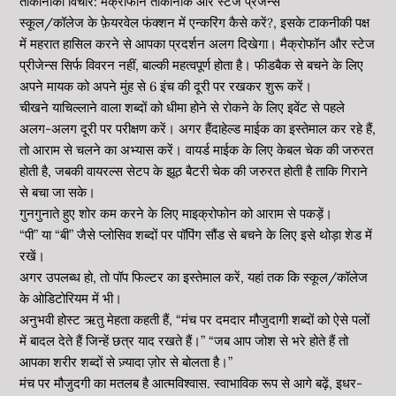
ताकानीकी विचार: मैक्रोफॉन ताकानीक और स्टेज प्रेजेन्स
स्कूल/कॉलेज के फ़ेयरवेल फंक्शन में एन्करिंग कैसे करें?, इसके टाकनीकी पक्ष
में महरात हासिल करने से आपका प्रदर्शन अलग दिखेगा। मैक्रोफॉन और स्टेज
प्रीजेन्स सिर्फ विवरन नहीं, बाल्की महत्वपूर्ण होता है। फीडबैक से बचने के लिए
अपने मायक को अपने मुंह से 6 इंच की दूरी पर रखकर शुरू करें।
चीखने याचिल्लाने वाला शब्दों को धीमा होने से रोकने के लिए इवेंट से पहले
अलग-अलग दूरी पर परीक्षण करें। अगर हैंदाहेल्ड माईक का इस्तेमाल कर रहे हैं,
तो आराम से चलने का अभ्यास करें। वायर्ड माईक के लिए केबल चेक की जरुरत
होती है, जबकी वायरल्स सेटप के झूठ बैटरी चेक की जरुरत होती है ताकि गिराने
से बचा जा सके।
गुनगुनाते हुए शोर कम करने के लिए माइक्रोफोन को आराम से पकड़ें।
“पी” या “बी” जैसे प्लोसिव शब्दों पर पॉपिंग सौंड से बचने के लिए इसे थोड़ा शेड में
रखें।
अगर उपलब्‍ध हो, तो पॉप फिल्‍टर का इस्‍तेमाल करें, यहां तक ​​कि स्‍कूल/कॉलेज
के ओडिटोरियम में भी।
अनुभवी होस्ट ऋतु मेहता कहती हैं, “मंच पर दमदार मौजुदागी शब्दों को ऐसे पलों
में बादल देते हैं जिन्हें छत्र याद रखते हैं।” “जब आप जोश से भरे होते हैं तो
आपका शरीर शब्दों से ज़्यादा ज़ोर से बोलता है।”
मंच पर मौजुदगी का मतलब है आत्मविश्वास. स्वाभाविक रूप से आगे बढ़ें, इधर-