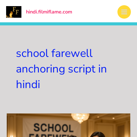
Skip
Main
to
hindi.filmiflame.com
Men
content
school farewell
anchoring script in
hindi
स्कूल/
कॉलेज
के