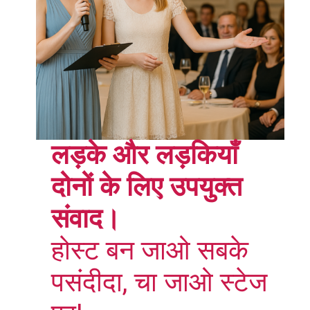
लड़के और लड़कियाँ
दोनों के लिए उपयुक्त
संवाद।
होस्ट बन जाओ सबके
पसंदीदा, चा जाओ स्टेज